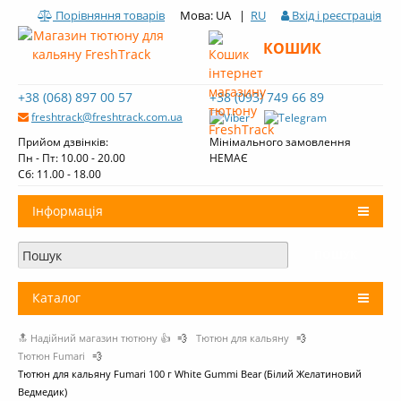
Порівняння товарів
Мова: UA |
RU
Вхід і реєстрація
КОШИК
+38 (068) 897 00 57
+38 (093) 749 66 89
freshtrack@freshtrack.com.ua
Прийом дзвінків:
Мінімального замовлення
Пн - Пт: 10.00 - 20.00
НЕМАЄ
Cб: 11.00 - 18.00
Інформація
Про нас
Доставка і оплата
Каталог
Контакти
🔝 Надійний магазин тютюну 👍
💨
Тютюн для кальяну
💨
+
Тютюн для кальяну
Огляди тютюну Fresh Track
Тютюн Fumari
💨
Тютюн для кальяну Fumari 100 г White Gummi Bear (Білий Желатиновий
Вугілля для кальяну
Ведмедик)