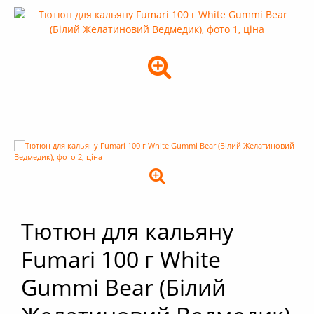
+
Кальяни
+
Комплектуючі для кальяну
+
Аксесуари для кальяну
Новинки
РОЗПРОДАЖ -%
+
Умови опту
Тютюн для кальяну
Fumari 100 г White
Gummi Bear (Білий