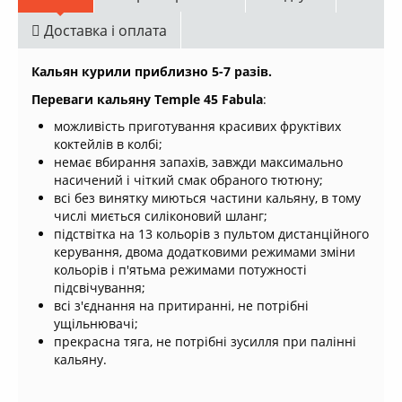
Доставка і оплата
Кальян курили приблизно 5-7 разів.
Переваги кальяну Temple 45 Fabula
:
можливість приготування красивих фруктівих
коктейлів в колбі;
немає вбирання запахів, завжди максимально
насичений і чіткий смак обраного тютюну;
всі без винятку миються частини кальяну, в тому
числі миється силіконовий шланг;
підствітка на 13 кольорів з пультом дистанційного
керування, двома додатковими режимами зміни
кольорів і п'ятьма режимами потужності
підсвічування;
всі з'єднання на притиранні, не потрібні
ущільнювачі;
прекрасна тяга, не потрібні зусилля при палінні
кальяну.