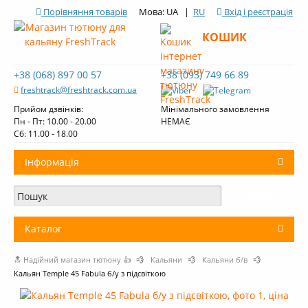
Порівняння товарів
Мова: UA |
RU
Вхід і реєстрація
КОШИК
+38 (068) 897 00 57
+38 (093) 749 66 89
freshtrack@freshtrack.com.ua
Прийом дзвінків:
Мінімального замовлення
Пн - Пт: 10.00 - 20.00
НЕМАЄ
Cб: 11.00 - 18.00
Інформація
Про нас
Доставка і оплата
Каталог
Контакти
🔝 Надійний магазин тютюну 👍
💨
Кальяни
💨
Кальяни б/в
💨
+
Тютюн для кальяну
Огляди тютюну Fresh Track
Кальян Temple 45 Fabula б/у з підсвіткою
Вугілля для кальяну