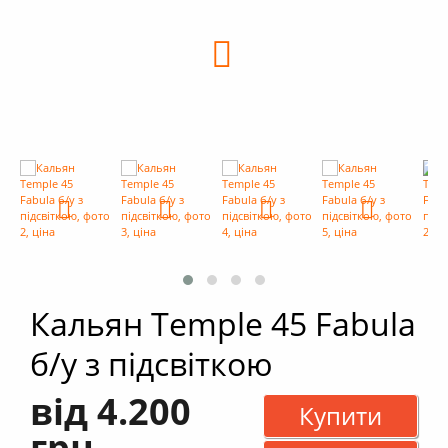
+
Кальяни
+
Комплектуючі для кальяну
+
Аксесуари для кальяну
Новинки
РОЗПРОДАЖ -%
+
Умови опту
Кальян Temple 45 Fabula
б/у з підсвіткою
від 4.200
Купити
грн.