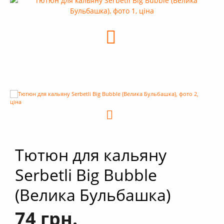
+
Кальяни
+
Комплектуючі для кальяну
+
Аксесуари для кальяну
Новинки
РОЗПРОДАЖ -%
+
Умови опту
Тютюн для кальяну
Serbetli Big Bubble
(Велика Бульбашка)
74 грн.