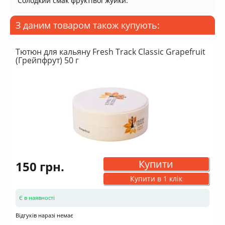
Солодкий смак фруктівої жуйки.
З даним товаром також купують:
Тютюн для кальяну Fresh Track Classic Grapefruit
(Грейпфрут) 50 г
Купити
150 грн.
Купити в 1 клік
Є в наявності
Відгуків наразі немає