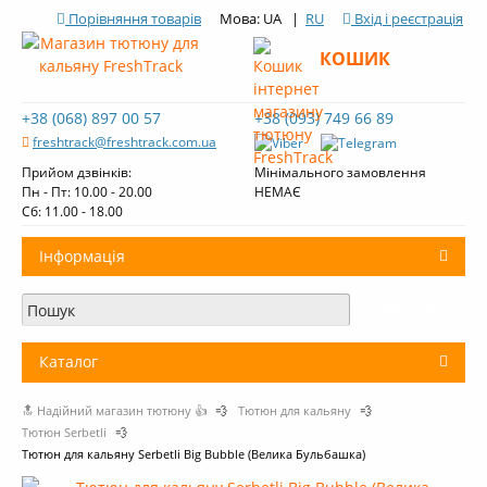
Порівняння товарів
Мова: UA |
RU
Вхід і реєстрація
КОШИК
+38 (068) 897 00 57
+38 (093) 749 66 89
freshtrack@freshtrack.com.ua
Прийом дзвінків:
Мінімального замовлення
Пн - Пт: 10.00 - 20.00
НЕМАЄ
Cб: 11.00 - 18.00
Інформація
Про нас
Доставка і оплата
Каталог
Контакти
🔝 Надійний магазин тютюну 👍
💨
Тютюн для кальяну
💨
+
Тютюн для кальяну
Огляди тютюну Fresh Track
Тютюн Serbetli
💨
Тютюн для кальяну Serbetli Big Bubble (Велика Бульбашка)
Вугілля для кальяну