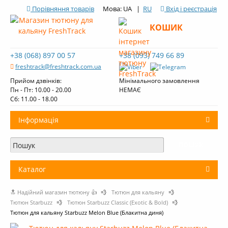
Порівняння товарів
Мова: UA |
RU
Вхід і реєстрація
КОШИК
+38 (068) 897 00 57
+38 (093) 749 66 89
freshtrack@freshtrack.com.ua
Прийом дзвінків:
Мінімального замовлення
Пн - Пт: 10.00 - 20.00
НЕМАЄ
Cб: 11.00 - 18.00
Інформація
Про нас
Доставка і оплата
Каталог
Контакти
🔝 Надійний магазин тютюну 👍
💨
Тютюн для кальяну
💨
+
Тютюн для кальяну
Огляди тютюну Fresh Track
Тютюн Starbuzz
💨
Тютюн Starbuzz Classic (Exotic & Bold)
💨
Тютюн для кальяну Starbuzz Melon Blue (Блакитна диня)
Вугілля для кальяну