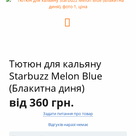
+
Кальяни
+
Комплектуючі для кальяну
+
Аксесуари для кальяну
Новинки
РОЗПРОДАЖ -%
+
Умови опту
Тютюн для кальяну
Starbuzz Melon Blue
(Блакитна диня)
від 360 грн.
Задати питання про товар
Відгуків наразі немає