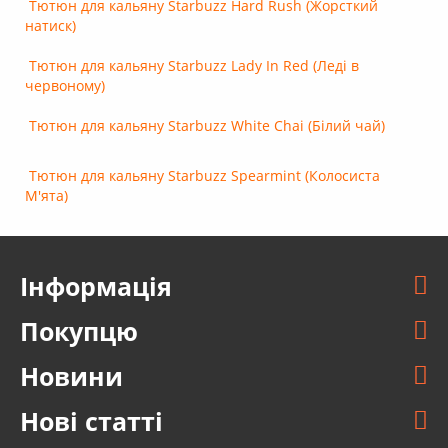
Тютюн для кальяну Starbuzz Hard Rush (Жорсткий
натиск)
Тютюн для кальяну Starbuzz Lady In Red (Леді в
червоному)
Тютюн для кальяну Starbuzz White Chai (Білий чай)
Тютюн для кальяну Starbuzz Spearmint (Колосиста
М'ята)
Інформація
Покупцю
Новини
Нові статті