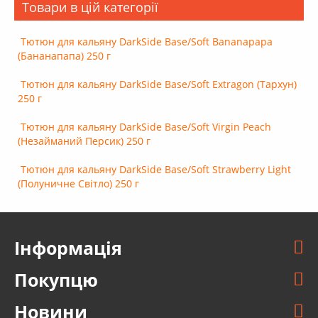
Товари в цій категорії
Тютюн для кальяну DarkSide Base/Soft Bananapapa
(Бананапапа) 250 г
Тютюн для кальяну DarkSide Base/Soft Extragon (Тархун)
250 г
Тютюн для кальяну DarkSide Base/Soft Virgin Peach
(Незайманий Персик) 250 г
Тютюн для кальяну DarkSide Base/Soft Strawberry Light
(Полуничне Світло) 250 г
Інформація
Покупцю
Новини