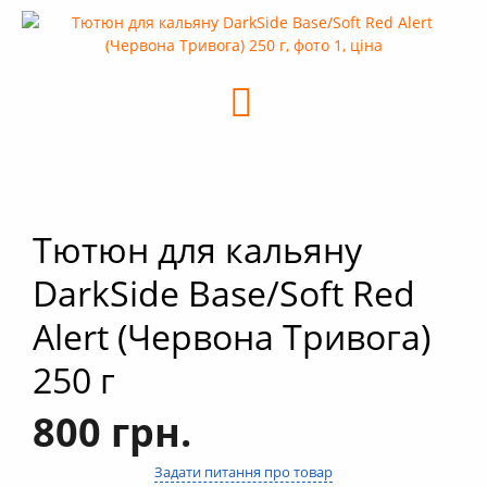
+
Кальяни
+
Комплектуючі для кальяну
+
Аксесуари для кальяну
Новинки
РОЗПРОДАЖ -%
+
Умови опту
Тютюн для кальяну
DarkSide Base/Soft Red
Alert (Червона Тривога)
250 г
800 грн.
Задати питання про товар