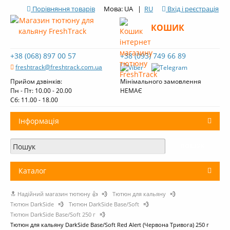
Порівняння товарів
Мова: UA |
RU
Вхід і реєстрація
КОШИК
+38 (068) 897 00 57
+38 (093) 749 66 89
freshtrack@freshtrack.com.ua
Прийом дзвінків:
Мінімального замовлення
Пн - Пт: 10.00 - 20.00
НЕМАЄ
Cб: 11.00 - 18.00
Інформація
Про нас
Доставка і оплата
Каталог
Контакти
🔝 Надійний магазин тютюну 👍
💨
Тютюн для кальяну
💨
+
Тютюн для кальяну
Огляди тютюну Fresh Track
Тютюн DarkSide
💨
Тютюн DarkSide Base/Soft
💨
Тютюн DarkSide Base/Soft 250 г
💨
Вугілля для кальяну
Тютюн для кальяну DarkSide Base/Soft Red Alert (Червона Тривога) 250 г