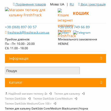
Порівняння товарів
Мова: UA |
RU
Вхід і реєстрація
КОШИК
+38 (068) 897 00 57
+38 (093) 749 66 89
freshtrack@freshtrack.com.ua
Прийом дзвінків:
Мінімального замовлення
Пн - Пт: 10.00 - 20.00
НЕМАЄ
Cб: 11.00 - 18.00
Інформація
Про нас
Доставка і оплата
Каталог
Контакти
🔝 Надійний магазин тютюну 👍
💨
Тютюн для кальяну
💨
+
Тютюн для кальяну
Огляди тютюну Fresh Track
Тютюн DarkSide
💨
Тютюн DarkSide Core/Medium
💨
Тютюн DarkSide Medium/Core 100 г
💨
Вугілля для кальяну
Тютюн для кальяну DarkSide Core/Medium Blackcurrant (Чорна