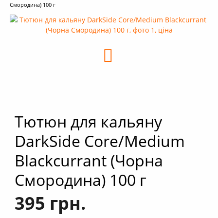
+
Кальяни
Смородина) 100 г
+
Комплектуючі для кальяну
+
Аксесуари для кальяну
Новинки
РОЗПРОДАЖ -%
+
Умови опту
Тютюн для кальяну
DarkSide Core/Medium
Blackcurrant (Чорна
Смородина) 100 г
395 грн.