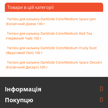
Товари в цій категорії
Тютюн для кальяну DarkSide Core/Medium Space Jam
(Космічний Джем) 100 г
Тютюн для кальяну DarkSide Core/Medium Red Tea
(Червоний Чай) 100 г
Тютюн для кальяну DarkSide Core/Medium Fruity Dust
(Фруктовий Пил) 100 г
Тютюн для кальяну DarkSide Core/Medium Space Dessert
(Космічний Десерт) 100 г
Інформація
Покупцю