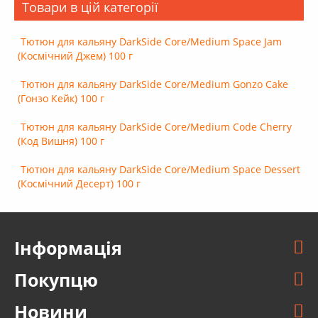
Товари в цій категорії
Тютюн для кальяну DarkSide Core/Medium Space Jam
(Космічний Джем) 100 г
Тютюн для кальяну DarkSide Core/Medium Gonzo Cake
(Гонзо Кейк) 100 г
Тютюн для кальяну DarkSide Core/Medium Code Cherry
(Код Вишня) 100 г
Тютюн для кальяну DarkSide Core/Medium Space Dessert
(Космічний Десерт) 100 г
Інформація
Покупцю
Новини