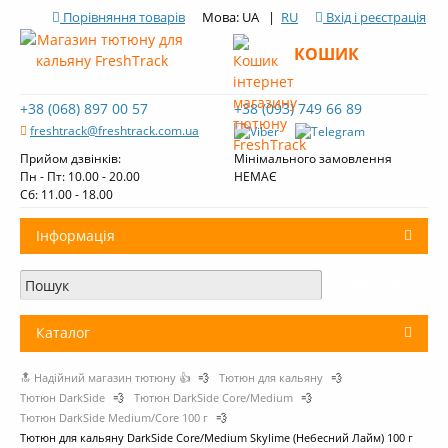
Порівняння товарів
Мова: UA |
RU
Вхід і реєстрація
КОШИК
+38 (068) 897 00 57
+38 (093) 749 66 89
freshtrack@freshtrack.com.ua
Прийом дзвінків:
Мінімального замовлення
Пн - Пт: 10.00 - 20.00
НЕМАЄ
Cб: 11.00 - 18.00
Інформація
Про нас
Доставка і оплата
Каталог
Контакти
🔝 Надійний магазин тютюну 👍
💨
Тютюн для кальяну
💨
+
Тютюн для кальяну
Огляди тютюну Fresh Track
Тютюн DarkSide
💨
Тютюн DarkSide Core/Medium
💨
Тютюн DarkSide Medium/Core 100 г
💨
Вугілля для кальяну
Тютюн для кальяну DarkSide Core/Medium Skylime (Небесний Лайм) 100 г