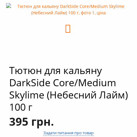
+
Кальяни
+
Комплектуючі для кальяну
+
Аксесуари для кальяну
Новинки
РОЗПРОДАЖ -%
+
Умови опту
Тютюн для кальяну
DarkSide Core/Medium
Skylime (Небесний Лайм)
100 г
395 грн.
Задати питання про товар