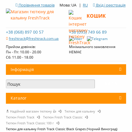
Порівняння товарів
Мова: UA |
RU
Вхід і реєстрація
КОШИК
+38 (068) 897 00 57
+38 (093) 749 66 89
freshtrack@freshtrack.com.ua
Прийом дзвінків:
Мінімального замовлення
Пн - Пт: 10.00 - 20.00
НЕМАЄ
Cб: 11.00 - 18.00
Інформація
Про нас
Доставка і оплата
Каталог
Контакти
🔝 Надійний магазин тютюну 👍
💨
Тютюн для кальяну
💨
+
Тютюн для кальяну
Огляди тютюну Fresh Track
Тютюн Fresh Track
💨
Тютюн Fresh Track Classic
💨
Тютюн Fresh Track Classic 100 г
💨
Вугілля для кальяну
Тютюн для кальяну Fresh Track Classic Black Grapes (Чорний Виноград)