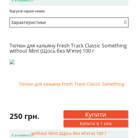
Є в наявності
Відгуків наразі немає
Характеристики
Міцність: Середній
Смак: Насичений
Тютюн для кальяну Fresh Track Classic Something
Аромат: Крижаний
without Mint (Щось без М'яти) 100 г
Аромат: Солодкий
Аромат: Фруктовий
Аромат: Свіжий
Димність: Вищє середнього
Купити
250 грн.
Купити в 1 клік
Є в наявності