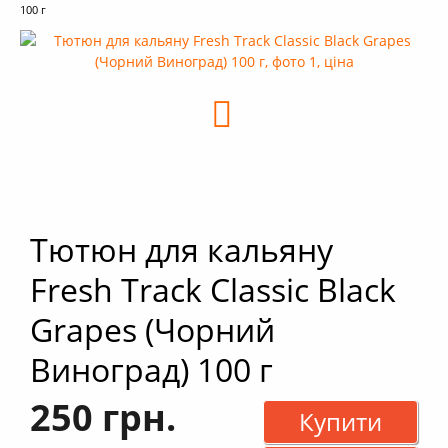
+
Кальяни
100 г
+
Комплектуючі для кальяну
+
Аксесуари для кальяну
Новинки
РОЗПРОДАЖ -%
+
Умови опту
Тютюн для кальяну
Fresh Track Classic Black
Grapes (Чорний
Виноград) 100 г
250 грн.
Купити