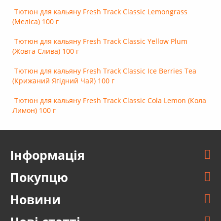
Тютюн для кальяну Fresh Track Classic Lemongrass
(Меліса) 100 г
Тютюн для кальяну Fresh Track Classic Yellow Plum
(Жовта Слива) 100 г
Тютюн для кальяну Fresh Track Classic Ice Berries Tea
(Крижаний Ягідний Чай) 100 г
Тютюн для кальяну Fresh Track Classic Cola Lemon (Кола
Лимон) 100 г
Інформація
Покупцю
Новини