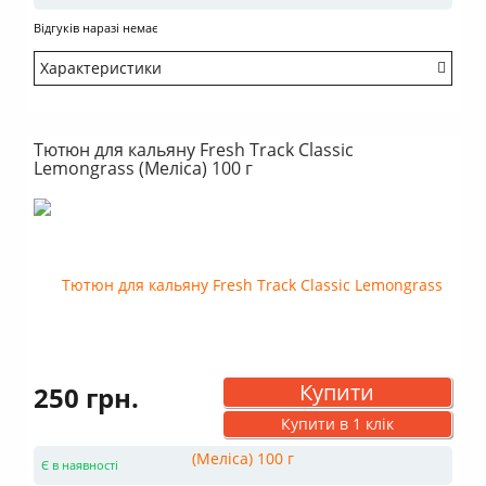
Відгуків наразі немає
Характеристики
Міцність: Середній
Смак: Насичений
Тютюн для кальяну Fresh Track Classic
Аромат: Солодкий
Lemongrass (Меліса) 100 г
Аромат: Трав'яний
Аромат: Кислий
Димність: Вищє середнього
Купити
250 грн.
Купити в 1 клік
Є в наявності