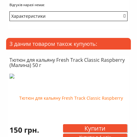
Відгуків наразі немає
Характеристики
Міцність: Середній
Смак: Насичений
Аромат: Кислий
З даним товаром також купують:
Аромат: Свіжий
Аромат: Трав'яний
Димність: Вищє середнього
Тютюн для кальяну Fresh Track Classic Raspberry
(Малина) 50 г
Купити
150 грн.