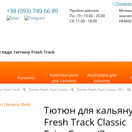
Порівнян
+38 (093) 749 66 89
Прийом дзвінків:
Мініма
Пн - Пт: 10.00 - 20.00
замовл
Cб: 11.00 - 18.00
НЕМАЄ
гляди тютюну Fresh Track
Комплектуючі
Аксесуари для
Кальяни
для кальяну
кальяну
 Fresh Track
💨
Тютюн Fresh Track Classic
💨
Тютюн Fresh Track Classic 250 г
💨
г
Тютюн для кальян
Fresh Track Classic