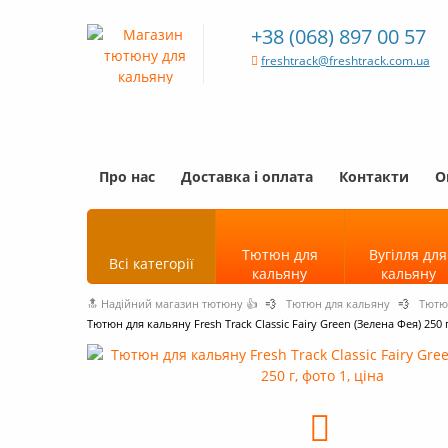
+38 (068) 897 00 57
freshtrack@freshtrack.com.ua
Про нас
Доставка і оплата
Контакти
О
Тютюн для
Вугілля для
Всі категорії
кальяну
кальяну
🔝 Надійний магазин тютюну 👍
💨
Тютюн для кальяну
💨
Тютюн
Тютюн для кальяну Fresh Track Classic Fairy Green (Зелена Фея) 250 