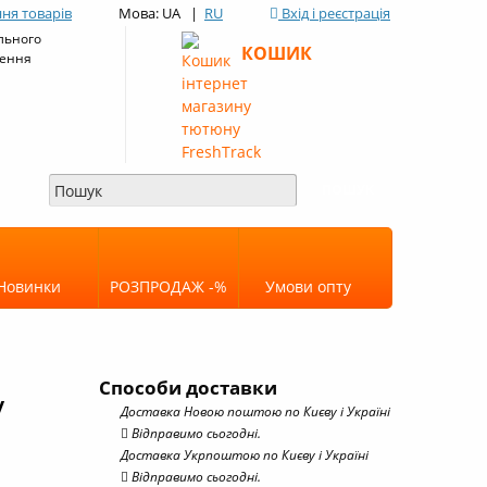
ня товарів
Мова: UA |
RU
Вхід і реєстрація
льного
КОШИК
ення
Новинки
РОЗПРОДАЖ -%
Умови опту
Способи доставки
у
Доставка Новою поштою по Києву і Україні
Відправимо сьогодні.
Доставка Укрпоштою по Києву і Україні
Відправимо сьогодні.