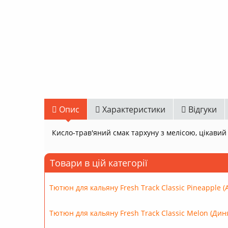
Опис
Характеристики
Відгуки
Кисло-трав'яний смак тархуну з мелісою, цікавий і
Товари в цій категорії
Тютюн для кальяну Fresh Track Classic Pineapple (
Тютюн для кальяну Fresh Track Classic Melon (Диня