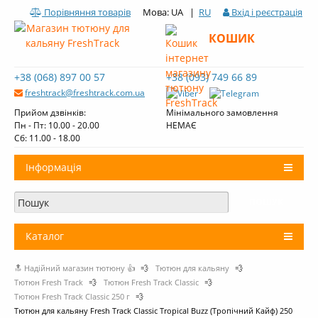
Порівняння товарів
Мова: UA |
RU
Вхід і реєстрація
КОШИК
+38 (068) 897 00 57
+38 (093) 749 66 89
freshtrack@freshtrack.com.ua
Прийом дзвінків:
Мінімального замовлення
Пн - Пт: 10.00 - 20.00
НЕМАЄ
Cб: 11.00 - 18.00
Інформація
Про нас
Доставка і оплата
Каталог
Контакти
🔝 Надійний магазин тютюну 👍
💨
Тютюн для кальяну
💨
+
Тютюн для кальяну
Огляди тютюну Fresh Track
Тютюн Fresh Track
💨
Тютюн Fresh Track Classic
💨
Тютюн Fresh Track Classic 250 г
💨
Вугілля для кальяну
Тютюн для кальяну Fresh Track Classic Tropical Buzz (Тропічний Кайф) 250