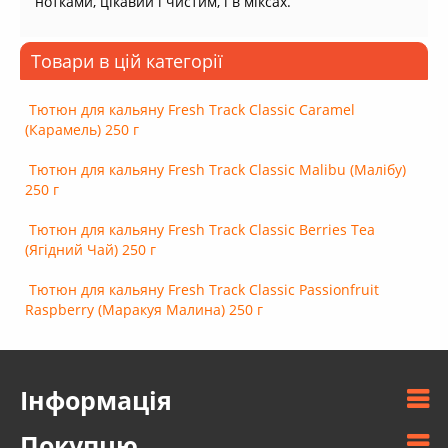
нотками, цікавий і чистим, і в міксах.
Товари в цій категорії
Тютюн для кальяну Fresh Track Classic Caramel
(Карамель) 250 г
Тютюн для кальяну Fresh Track Classic Malibu (Малібу)
250 г
Тютюн для кальяну Fresh Track Classic Berries Tea
(Ягідний Чай) 250 г
Тютюн для кальяну Fresh Track Classic Passionfruit
Raspberry (Маракуя Малина) 250 г
Інформація
Покупцю