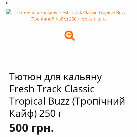
+
Кальяни
г
+
Комплектуючі для кальяну
+
Аксесуари для кальяну
Новинки
РОЗПРОДАЖ -%
+
Умови опту
Тютюн для кальяну
Fresh Track Classic
Tropical Buzz (Тропічний
Кайф) 250 г
500 грн.