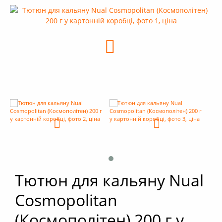
+
Кальяни
+
Комплектуючі для кальяну
+
Аксесуари для кальяну
Новинки
РОЗПРОДАЖ -%
+
Умови опту
Тютюн для кальяну Nual
Cosmopolitan
(Космополітен) 200 г у