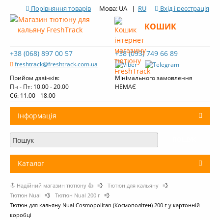
Порівняння товарів
Мова: UA |
RU
Вхід і реєстрація
КОШИК
+38 (068) 897 00 57
+38 (093) 749 66 89
freshtrack@freshtrack.com.ua
Прийом дзвінків:
Мінімального замовлення
Пн - Пт: 10.00 - 20.00
НЕМАЄ
Cб: 11.00 - 18.00
Інформація
Про нас
Доставка і оплата
Каталог
Контакти
🔝 Надійний магазин тютюну 👍
💨
Тютюн для кальяну
💨
+
Тютюн для кальяну
Огляди тютюну Fresh Track
Тютюн Nual
💨
Тютюн Nual 200 г
💨
Тютюн для кальяну Nual Cosmopolitan (Космополітен) 200 г у картонній
Вугілля для кальяну
коробці