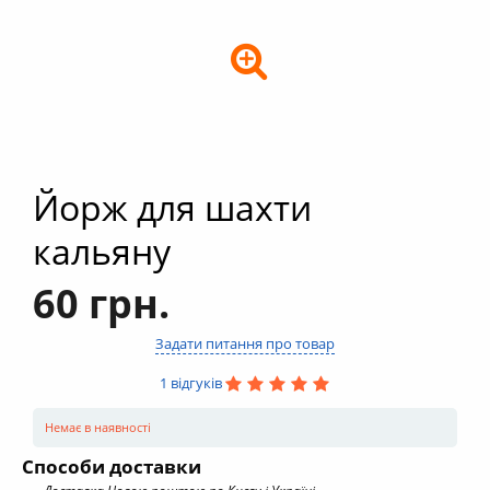
+
Кальяни
+
Комплектуючі для кальяну
+
Аксесуари для кальяну
Новинки
РОЗПРОДАЖ -%
Йорж для шахти
+
Умови опту
кальяну
60 грн.
Задати питання про товар
1 відгуків
Немає в наявності
Способи доставки