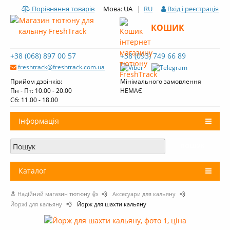
Порівняння товарів
Мова: UA |
RU
Вхід і реєстрація
КОШИК
+38 (068) 897 00 57
+38 (093) 749 66 89
freshtrack@freshtrack.com.ua
Прийом дзвінків:
Мінімального замовлення
Пн - Пт: 10.00 - 20.00
НЕМАЄ
Cб: 11.00 - 18.00
Інформація
Про нас
Доставка і оплата
Каталог
Контакти
🔝 Надійний магазин тютюну 👍
💨
Аксесуари для кальяну
💨
+
Тютюн для кальяну
Огляди тютюну Fresh Track
Йоржі для кальяну
💨
Йорж для шахти кальяну
Вугілля для кальяну