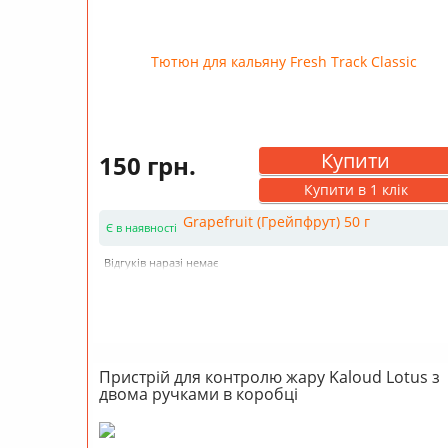
Купити
150 грн.
Купити в 1 клік
Є в наявності
Відгуків наразі немає
Пристрій для контролю жару Kaloud Lotus з
двома ручками в коробці