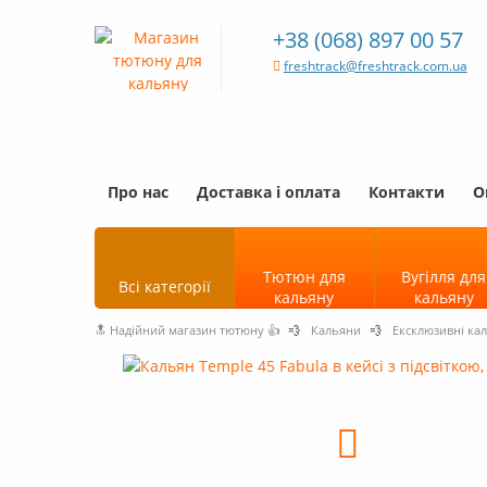
+38 (068) 897 00 57
freshtrack@freshtrack.com.ua
Про нас
Доставка і оплата
Контакти
О
Тютюн для
Вугілля для
Всі категорії
кальяну
кальяну
🔝 Надійний магазин тютюну 👍
💨
Кальяни
💨
Ексклюзивні кал