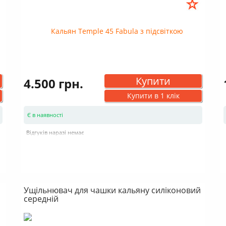
Купити
4.500 грн.
Купити в 1 клік
Є в наявності
Відгуків наразі немає
Ущільнювач для чашки кальяну силіконовий
середній