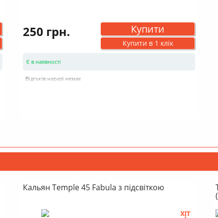
Купити
250 грн.
Купити в 1 клік
Є в наявності
Відгуків наразі немає
Кальян Temple 45 Fabula з підсвіткою