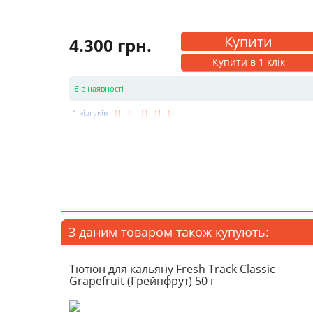
Купити
4.300 грн.
Купити в 1 клік
Є в наявності
1 відгуків
З даним товаром також купують:
Тютюн для кальяну Fresh Track Classic
Grapefruit (Грейпфрут) 50 г