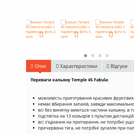
Опис
Характеристики
Відгуки
Переваги кальяну Temple 45 Fabula
:
можливість приготування красивих фруктівих к
немає вбирання запахів, завжди максимально
всі без винятку миються частини кальяну, в 
підствітка на 13 кольорів з пультом дистанц
всі з'єднання на притирання, не потрібні ущі
пречервона тяга, не потрібні зусилля при пал