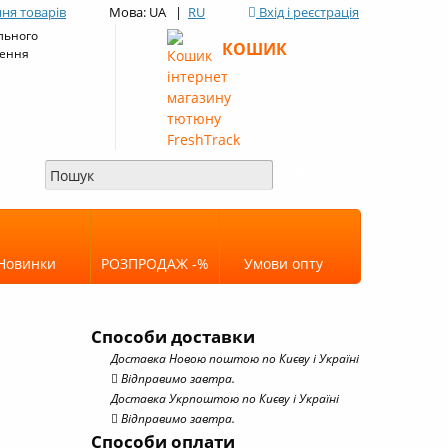
ня товарів
Мова: UA |
RU
Вхід і реєстрація
льного
КОШИК
ення
Новинки
РОЗПРОДАЖ -%
Умови опту
Способи доставки
Доставка Новою поштою по Києву і Україні
Відправимо завтра.
Доставка Укрпоштою по Києву і Україні
Відправимо завтра.
Способи оплати