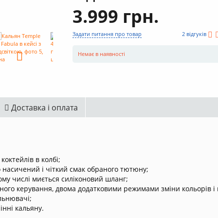
3.999 грн.
Задати питання про товар
2 відгуків
Немає в наявності
Доставка і оплата
октейлів в колбі;
 насичений і чіткий смак обраного тютюну;
тому числі миється силіконовий шланг;
ійного керування, двома додатковими режимами зміни кольорів і
льнювачі;
інні кальяну.