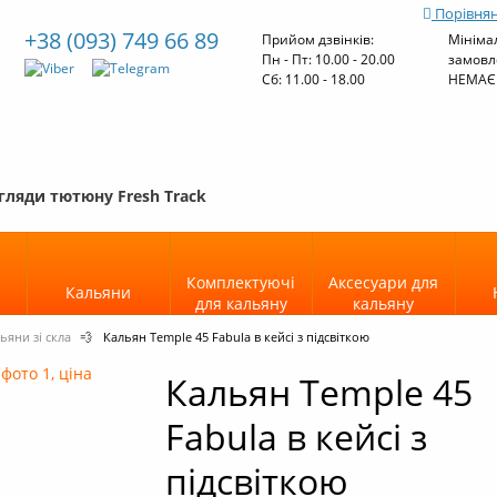
Порівнян
+38 (093) 749 66 89
Прийом дзвінків:
Мініма
Пн - Пт: 10.00 - 20.00
замовл
Cб: 11.00 - 18.00
НЕМАЄ
гляди тютюну Fresh Track
Комплектуючі
Аксесуари для
Кальяни
для кальяну
кальяну
ьяни зі скла
💨
Кальян Temple 45 Fabula в кейсі з підсвіткою
Кальян Temple 45
Fabula в кейсі з
підсвіткою