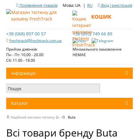
Порівняння товарів
Мова: UA |
RU
Вхід і реєстрація
КОШИК
+38 (068) 897 00 57
+38 (093) 749 66 89
freshtrack@freshtrack.com.ua
Прийом дзвінків:
Мінімального замовлення
Пн - Пт: 10.00 - 20.00
НЕМАЄ
Cб: 11.00 - 18.00
Інформація
Про нас
Доставка і оплата
Каталог
Контакти
🔝 Надійний магазин тютюну 👍
💨
Buta
+
Тютюн для кальяну
Огляди тютюну Fresh Track
Всі товари бренду Buta
Вугілля для кальяну