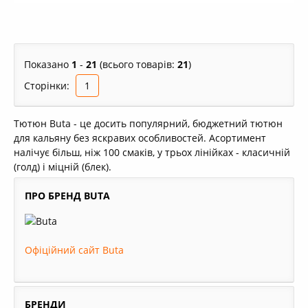
Показано
1
-
21
(всього товарів:
21
)
Сторінки:
1
Тютюн Buta - це досить популярний, бюджетний тютюн
для кальяну без яскравих особливостей. Асортимент
налічує більш, ніж 100 смаків, у трьох лінійках - класичній
(голд) і міцній (блек).
ПРО БРЕНД BUTA
Офіційний сайт Buta
БРЕНДИ