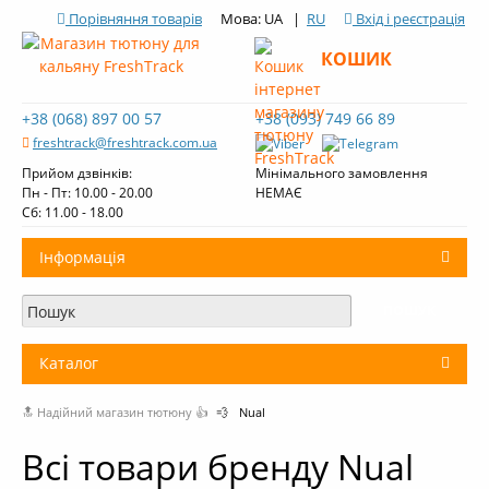
Порівняння товарів
Мова: UA |
RU
Вхід і реєстрація
КОШИК
+38 (068) 897 00 57
+38 (093) 749 66 89
freshtrack@freshtrack.com.ua
Прийом дзвінків:
Мінімального замовлення
Пн - Пт: 10.00 - 20.00
НЕМАЄ
Cб: 11.00 - 18.00
Інформація
Про нас
Доставка і оплата
Каталог
Контакти
🔝 Надійний магазин тютюну 👍
💨
Nual
+
Тютюн для кальяну
Огляди тютюну Fresh Track
Всі товари бренду Nual
Вугілля для кальяну