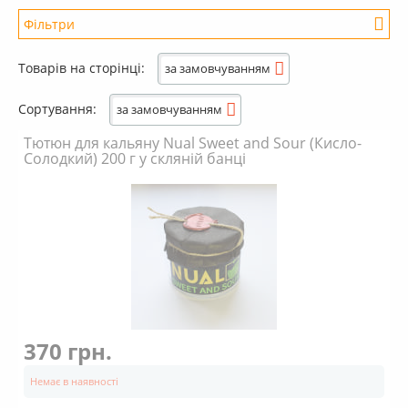
+
Кальяни
Фільтри
+
Комплектуючі для кальяну
Товарів на сторінці:
за замовчуванням
+
Аксесуари для кальяну
Новинки
Сортування:
за замовчуванням
РОЗПРОДАЖ -%
Тютюн для кальяну Nual Sweet and Sour (Кисло-
Солодкий) 200 г у скляній банці
+
Умови опту
370 грн.
Немає в наявності