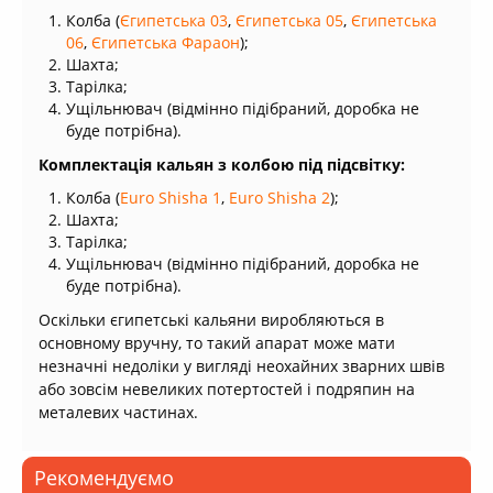
Колба (
Єгипетська 03
,
Єгипетська 05
,
Єгипетська
06
,
Єгипетська Фараон
);
Шахта;
Тарілка;
Ущільнювач (відмінно підібраний, доробка не
буде потрібна).
Комплектація кальян з колбою під підсвітку:
Колба (
Euro Shisha 1
,
Euro Shisha 2
);
Шахта;
Тарілка;
Ущільнювач (відмінно підібраний, доробка не
буде потрібна).
Оскільки єгипетські кальяни виробляються в
основному вручну, то такий апарат може мати
незначні недоліки у вигляді неохайних зварних швів
або зовсім невеликих потертостей і подряпин на
металевих частинах.
Рекомендуємо