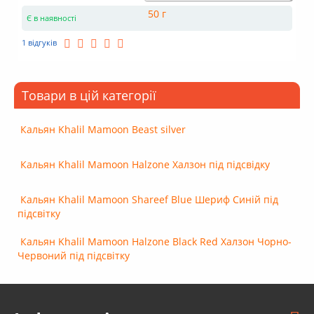
Є в наявності
1 відгуків
Товари в цій категорії
Кальян Khalil Mamoon Beast silver
Кальян Khalil Mamoon Halzone Халзон під підсвідку
Кальян Khalil Mamoon Shareef Blue Шериф Синій під
підсвітку
Кальян Khalil Mamoon Halzone Black Red Халзон Чорно-
Червоний під підсвітку