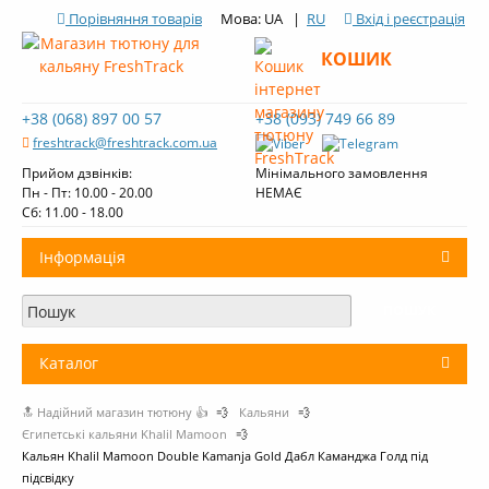
Порівняння товарів
Мова: UA |
RU
Вхід і реєстрація
КОШИК
+38 (068) 897 00 57
+38 (093) 749 66 89
freshtrack@freshtrack.com.ua
Прийом дзвінків:
Мінімального замовлення
Пн - Пт: 10.00 - 20.00
НЕМАЄ
Cб: 11.00 - 18.00
Інформація
Про нас
Доставка і оплата
Каталог
Контакти
🔝 Надійний магазин тютюну 👍
💨
Кальяни
💨
+
Тютюн для кальяну
Огляди тютюну Fresh Track
Єгипетські кальяни Khalil Mamoon
💨
Кальян Khalil Mamoon Double Kamanja Gold Дабл Каманджа Голд під
Вугілля для кальяну
підсвідку