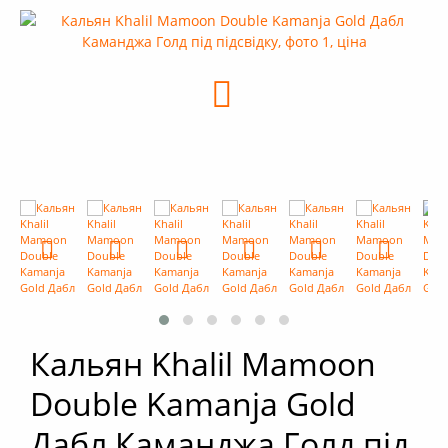
+
Кальяни
+
Комплектуючі для кальяну
+
Аксесуари для кальяну
Новинки
РОЗПРОДАЖ -%
+
Умови опту
Кальян Khalil Mamoon
Double Kamanja Gold
Дабл Каманджа Голд під