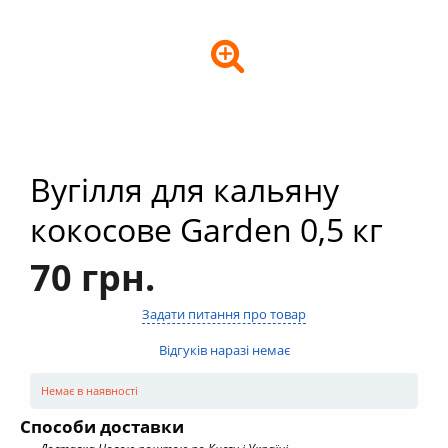
+
Кальяни
+
Комплектуючі для кальяну
+
Аксесуари для кальяну
Новинки
РОЗПРОДАЖ -%
Вугілля для кальяну
+
Умови опту
кокосове Garden 0,5 кг
70 грн.
Задати питання про товар
Відгуків наразі немає
Немає в наявності
Способи доставки