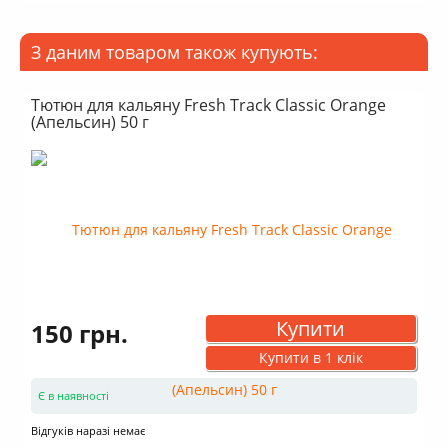
Вид: кокосове
Форма: Кубики
Розмір: 25 мм
З даним товаром також купують:
В упаковці: 72 шт
Витрата на 1 годину куріння: 3 шт
Кількість теплоти: Середня
Тютюн для кальяну Fresh Track Classic Orange
(Апельсин) 50 г
Купити
150 грн.
Купити в 1 клік
Є в наявності
Відгуків наразі немає