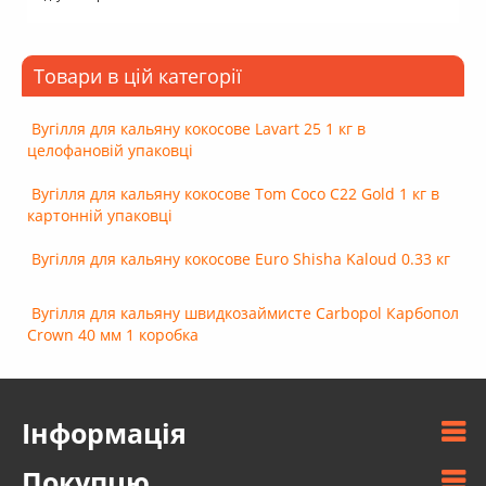
Товари в цій категорії
Вугілля для кальяну кокосове Lavart 25 1 кг в
целофановій упаковці
Вугілля для кальяну кокосове Tom Coco C22 Gold 1 кг в
картонній упаковці
Вугілля для кальяну кокосове Euro Shisha Kaloud 0.33 кг
Вугілля для кальяну швидкозаймисте Carbopol Карбопол
Crown 40 мм 1 коробка
Інформація
Покупцю