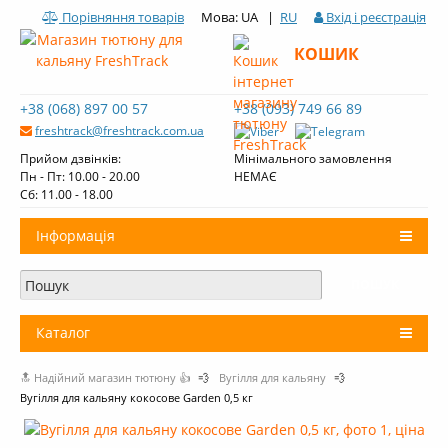
Порівняння товарів
Мова: UA |
RU
Вхід і реєстрація
КОШИК
+38 (068) 897 00 57
+38 (093) 749 66 89
freshtrack@freshtrack.com.ua
Прийом дзвінків:
Мінімального замовлення
Пн - Пт: 10.00 - 20.00
НЕМАЄ
Cб: 11.00 - 18.00
Інформація
Про нас
Доставка і оплата
Каталог
Контакти
🔝 Надійний магазин тютюну 👍
💨
Вугілля для кальяну
💨
+
Тютюн для кальяну
Огляди тютюну Fresh Track
Вугілля для кальяну кокосове Garden 0,5 кг
Вугілля для кальяну