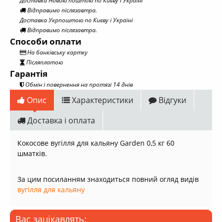
Доставка Новою поштою по Києву і Україні
Відправимо післязавтра.
Доставка Укрпоштою по Києву і Україні
Відправимо післязавтра.
Способи оплати
На банківську картку
Післяплатою
Гарантія
Обмін і повернення на протязі 14 днів
Опис
Характеристики
Відгуки
Доставка і оплата
Кокосове вугілля для кальяну Garden 0,5 кг 60
шматків.
За цим посиланням знаходиться повний огляд видів
вугілля для кальяну
Вас зацікавлять: