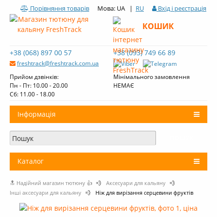
Порівняння товарів
Мова: UA |
RU
Вхід і реєстрація
КОШИК
+38 (068) 897 00 57
+38 (093) 749 66 89
freshtrack@freshtrack.com.ua
Прийом дзвінків:
Мінімального замовлення
Пн - Пт: 10.00 - 20.00
НЕМАЄ
Cб: 11.00 - 18.00
Інформація
Про нас
Доставка і оплата
Каталог
Контакти
🔝 Надійний магазин тютюну 👍
💨
Аксесуари для кальяну
💨
+
Тютюн для кальяну
Огляди тютюну Fresh Track
Інші аксесуари для кальяну
💨
Ніж для вирізання серцевини фруктів
Вугілля для кальяну