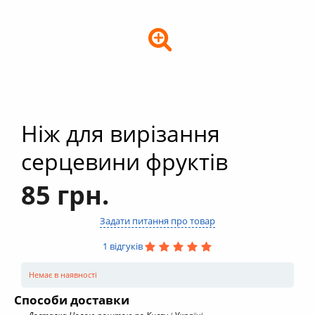
+
Кальяни
+
Комплектуючі для кальяну
+
Аксесуари для кальяну
Новинки
РОЗПРОДАЖ -%
Ніж для вирізання
+
Умови опту
серцевини фруктів
85 грн.
Задати питання про товар
1 відгуків
Немає в наявності
Способи доставки