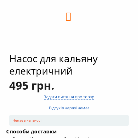
+
Кальяни
+
Комплектуючі для кальяну
+
Аксесуари для кальяну
Новинки
РОЗПРОДАЖ -%
Насос для кальяну
+
Умови опту
електричний
495 грн.
Задати питання про товар
Відгуків наразі немає
Немає в наявності
Способи доставки