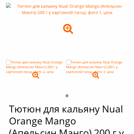
+
Кальяни
+
Комплектуючі для кальяну
+
Аксесуари для кальяну
Новинки
РОЗПРОДАЖ -%
+
Умови опту
Тютюн для кальяну Nual
Orange Mango
(Апельсин Манго) 200 г у