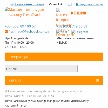
Порівняння товарів
Мова: UA |
RU
Вхід і реєстрація
КОШИК
+38 (068) 897 00 57
+38 (093) 749 66 89
freshtrack@freshtrack.com.ua
Прийом дзвінків:
Мінімального замовлення
Пн - Пт: 10.00 - 20.00
НЕМАЄ
Cб: 11.00 - 18.00
Інформація
Про нас
Доставка і оплата
Каталог
Контакти
🔝 Надійний магазин тютюну 👍
💨
Тютюн для кальяну
💨
+
Тютюн для кальяну
Огляди тютюну Fresh Track
Тютюн Nual
💨
Тютюн Nual 200 г
💨
Тютюн для кальяну Nual Orange Mango (Апельсин Манго) 200 г у
Вугілля для кальяну
картонній пачці