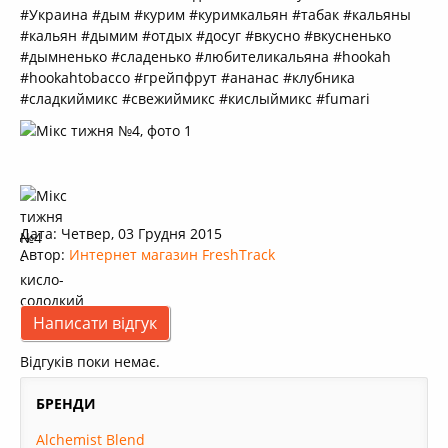
#Украина #дым #курим #куримкальян #табак #кальяны
#кальян #дымим #отдых #досуг #вкусно #вкусненько
#дымненько #сладенько #любителикальяна #hookah
#hookahtobacco #грейпфрут #ананас #клубника
#сладкиймикс #свежиймикс #кислыймикс #fumari
Дата: Четвер, 03 Грудня 2015
Автор:
Интернет магазин FreshTrack
Написати відгук
Відгуків поки немає.
БРЕНДИ
Alchemist Blend