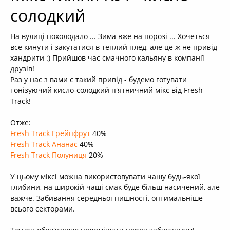
+
Кальяни
солодкий
+
Комплектуючі для кальяну
На вулиці похолодало ... Зима вже на порозі ... Хочеться
+
Аксесуари для кальяну
все кинути і закутатися в теплий плед, але це ж не привід
хандрити :) Прийшов час смачного кальяну в компанії
Новинки
друзів!
РОЗПРОДАЖ -%
Раз у нас з вами є такий привід - будемо готувати
тонізуючий кисло-солодкий п'ятничний мікс від Fresh
+
Умови опту
Track!
Отже:
Fresh Track Грейпфрут
40%
Fresh Track Ананас
40%
Fresh Track Полуниця
20%
У цьому міксі можна використовувати чашу будь-якої
глибини, на широкій чаші смак буде більш насичений, але
важче. Забивання середньої пишності, оптимальніше
всього секторами.