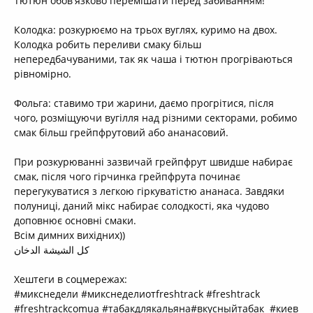
Тютюн обов'язково перемішати перед забиванням!
Колодка: розкурюємо на трьох вуглях, куримо на двох.
Колодка робить переливи смаку більш
непередбачуваними, так як чаша і тютюн прогріваються
рівномірно.
Фольга: ставимо три жарини, даємо прогрітися, після
чого, розміщуючи вугілля над різними секторами, робимо
смак більш грейпфрутовий або ананасовий.
При розкурюванні зазвичай грейпфрут швидше набирає
смак, після чого гірчинка грейпфрута починає
перегукуватися з легкою гіркуватістю ананаса. Завдяки
полуниці, даний мікс набирає солодкості, яка чудово
доповнює основні смаки.
Всім димних вихідних))
كل الشيشة الدخان
Хештеги в соцмережах:
#микснедели #микснеделиотfreshtrack #freshtrack
#freshtrackcomua #табакдлякальяна#вкусныйтабак #киев