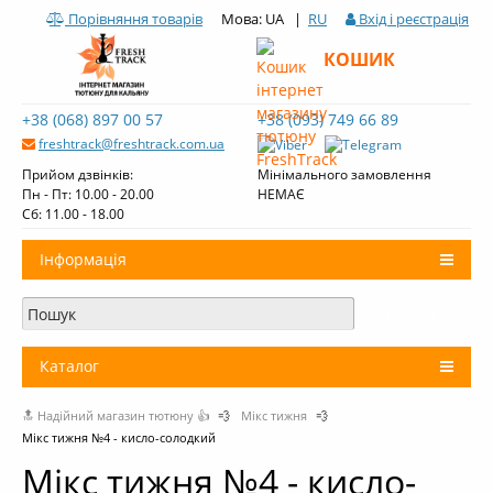
Порівняння товарів
Мова: UA |
RU
Вхід і реєстрація
КОШИК
+38 (068) 897 00 57
+38 (093) 749 66 89
freshtrack@freshtrack.com.ua
Прийом дзвінків:
Мінімального замовлення
Пн - Пт: 10.00 - 20.00
НЕМАЄ
Cб: 11.00 - 18.00
Інформація
Про нас
Доставка і оплата
Каталог
Контакти
🔝 Надійний магазин тютюну 👍
💨
Мікс тижня
💨
+
Тютюн для кальяну
Огляди тютюну Fresh Track
Мікс тижня №4 - кисло-солодкий
Вугілля для кальяну
Мікс тижня №4 - кисло-